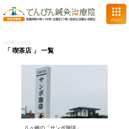
HOME
>
喫茶店
「 喫茶店 」 一覧
八ヶ崎の「サンポ珈琲」