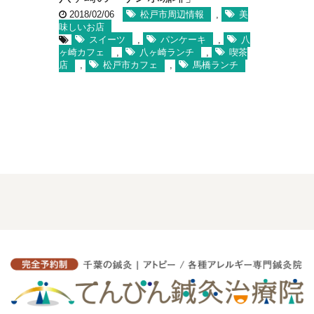
2018/02/06
松戸市周辺情報
,
美
味しいお店
スイーツ
,
パンケーキ
,
八
ヶ崎カフェ
,
八ヶ崎ランチ
,
喫茶
店
,
松戸市カフェ
,
馬橋ランチ