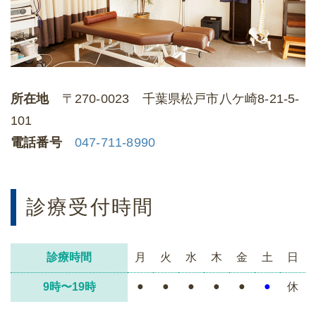
所在地
〒270-0023 千葉県松戸市八ケ崎8‐21‐5-
101
電話番号
047-711-8990
診療受付時間
診療時間
月
火
水
木
金
土
日
●
●
●
●
●
●
9時〜19時
休