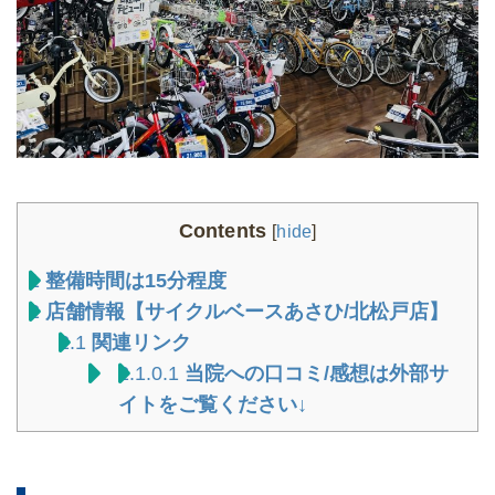
Contents
[
hide
]
1
整備時間は15分程度
2
店舗情報【サイクルベースあさひ/北松戸店】
2.1
関連リンク
2.1.0.1
当院への口コミ/感想は外部サ
イトをご覧ください↓