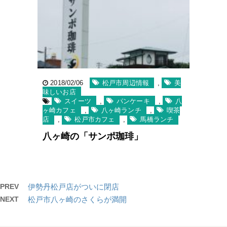
2018/02/06
松戸市周辺情報
,
美
味しいお店
スイーツ
,
パンケーキ
,
八
ヶ崎カフェ
,
八ヶ崎ランチ
,
喫茶
店
,
松戸市カフェ
,
馬橋ランチ
八ヶ崎の「サンポ珈琲」
PREV
伊勢丹松戸店がついに閉店
NEXT
松戸市八ヶ崎のさくらが満開