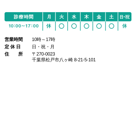
営業時間
10時～17時
定 休 日
日・祝・月
住 所
〒270-0023
千葉県松戸市八ヶ崎 8‐21‐5‐101