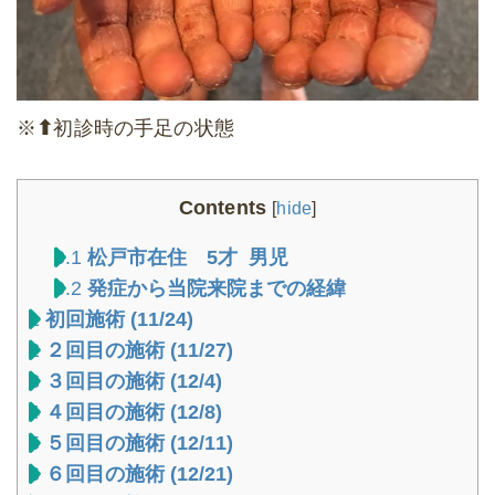
※
⬆︎
初診時の手足の状態
Contents
[
hide
]
0.1
松戸市在住 5才 男児
0.2
発症から当院来院までの経緯
1
初回施術 (11/24)
2
２回目の施術 (11/27)
3
３回目の施術 (12/4)
4
４回目の施術 (12/8)
5
５回目の施術 (12/11)
6
６回目の施術 (12/21)