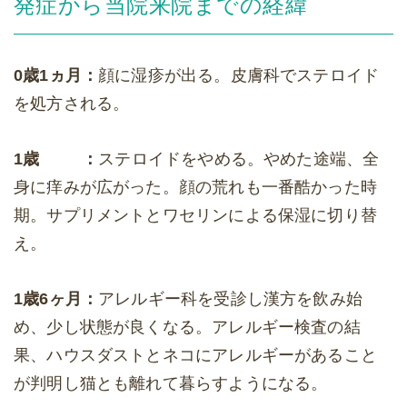
発症から当院来院までの経緯
0歳1ヵ月：
顔に湿疹が出る。皮膚科でステロイド
を処方される。
1歳 ：
ステロイドをやめる。やめた途端、全
身に痒みが広がった。顔の荒れも一番酷かった時
期。サプリメントとワセリンによる保湿に切り替
え。
1歳6ヶ月：
アレルギー科を受診し漢方を飲み始
め、少し状態が良くなる。アレルギー検査の結
果、ハウスダストとネコにアレルギーがあること
が判明し猫とも離れて暮らすようになる。