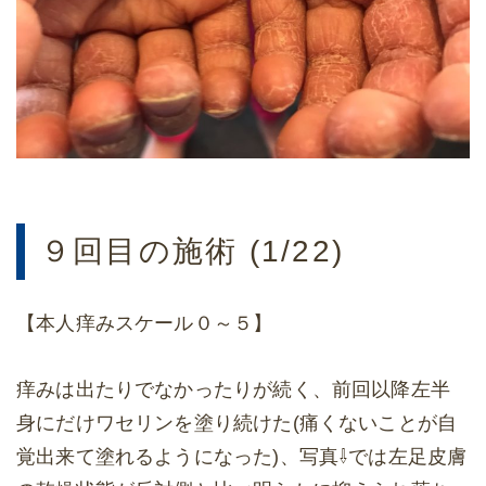
９回目の施術 (1/22)
【本人痒みスケール０～５】
痒みは出たりでなかったりが続く、前回以降左半
身にだけワセリンを塗り続けた(痛くないことが自
覚出来て塗れるようになった)、写真⇩では左足皮膚