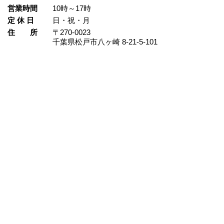
営業時間
10時～17時
定 休 日
日・祝・月
住 所
〒270-0023
千葉県松戸市八ヶ崎 8‐21‐5‐101