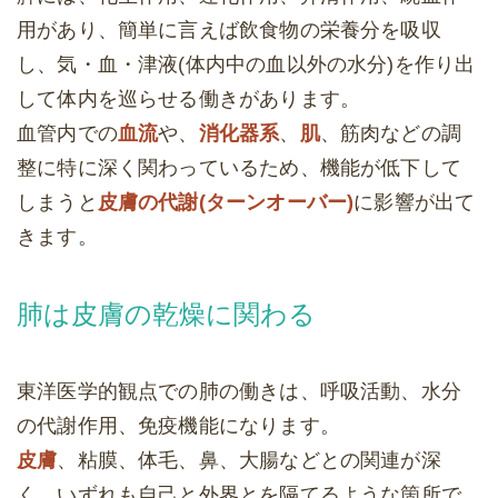
用があり、簡単に言えば飲食物の栄養分を吸収
し、気・血・津液(体内中の血以外の水分)を作り出
して体内を巡らせる働きがあります。
血管内での
血流
や、
消化器系
、
肌
、筋肉などの調
整に特に深く関わっているため、機能が低下して
しまうと
皮膚の代謝(ターンオーバー)
に影響が出て
きます。
肺は皮膚の乾燥に関わる
東洋医学的観点での肺の働きは、呼吸活動、水分
の代謝作用、免疫機能になります。
皮膚
、粘膜、体毛、鼻、大腸などとの関連が深
く、いずれも自己と外界とを隔てるような箇所で