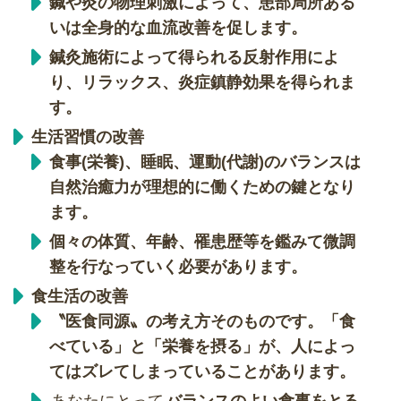
鍼や灸の物理刺激によって、患部局所ある
いは全身的な血流改善を促します。
鍼灸施術によって得られる反射作用によ
り、リラックス、炎症鎮静効果を得られま
す。
生活習慣の改善
食事(栄養)、睡眠、運動(代謝)
のバランスは
自然治癒力が理想的に働くための鍵となり
ます。
個々の体質、年齢、罹患歴等を鑑みて微調
整を行なっていく必要があります。
食生活の改善
〝医食同源〟の考え方そのものです。
「食
べている」
と
「栄養を摂る」
が、人によっ
てはズレてしまっていることがあります。