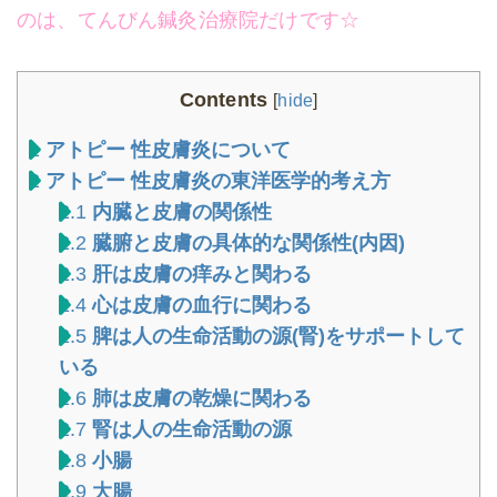
のは、てんびん鍼灸治療院だけです☆
Contents
[
hide
]
1
アトピー 性皮膚炎について
2
アトピー 性皮膚炎の東洋医学的考え方
2.1
内臓と皮膚の関係性
2.2
臓腑と皮膚の具体的な関係性(内因)
2.3
肝は皮膚の痒みと関わる
2.4
心は皮膚の血行に関わる
2.5
脾は人の生命活動の源(腎)をサポートして
いる
2.6
肺は皮膚の乾燥に関わる
2.7
腎は人の生命活動の源
2.8
小腸
2.9
大腸