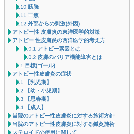
2.10
膀胱
2.11
三焦
2.12
外部からの刺激(外因)
3
アトピー性 皮膚炎の東洋医学的対策
4
アトピー 性皮膚炎の西洋医学的考え方
4.0.1
アトピー素因とは
4.0.2
皮膚のバリア機能障害とは
4.1
目標(ゴール)
5
アトピー性皮膚炎の症状
5.1
【乳児期】
5.2
【幼・小児期】
5.3
【思春期】
5.4
【成人】
6
当院のアトピー性皮膚炎に対する施術方針
7
当院のアトピー性皮膚炎に対する鍼灸施術
8
ステロイドの使用に関して