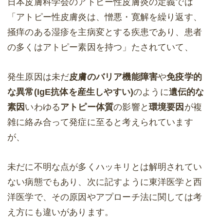
日本皮膚科学会のアトピー性皮膚炎の定義では
「アトピー性皮膚炎は、憎悪・寛解を繰り返す、
掻痒のある湿疹を主病変とする疾患であり、患者
の多くはアトピー素因を持つ」たされていて、
発生原因は未だ
皮膚のバリア機能障害
や
免疫学的
な異常(IgE抗体を産生しやすい)
のように
遺伝的な
素因
いわゆる
アトピー体質
の影響と
環境要因
が複
雑に絡み合って発症に至ると考えられています
が、
未だに不明な点が多くハッキリとは解明されてい
ない病態でもあり、次に記すように東洋医学と西
洋医学で、その原因やアプローチ法に関しては考
え方にも違いがあります。