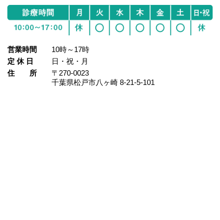
営業時間
10時～17時
定 休 日
日・祝・月
住 所
〒270-0023
千葉県松戸市八ヶ崎 8‐21‐5‐101